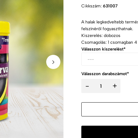
Cikkszám:
631007
A halak legkedveltebb termész
felszínéről fogyaszthatnak.
Kiszerelés: dobozos
Csomagolás: 1 csomagban 4
Válasszon kiszerelést*
Válasszon darabszámot*
-
+