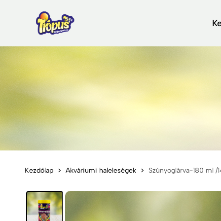
K
Kezdőlap
Akváriumi haleleségek
Szúnyoglárva-180 ml /1