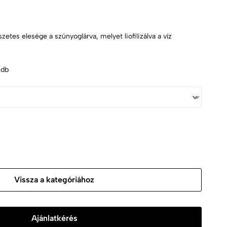
etes elesége a szúnyoglárva, melyet liofilizálva a víz
 db
Vissza a kategóriához
Ajánlatkérés