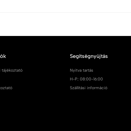
iók
Segítségnyújtás
 tájékoztató
Nyitva tartás
m
H-P.: 08:00-16:00
koztató
Szállítási információ