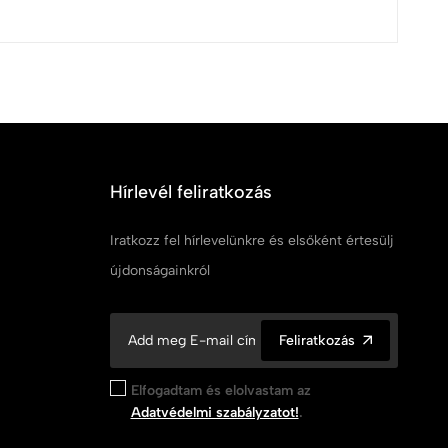
Hírlevél feliratkozás
Iratkozz fel hírlevelünkre és elsőként értesülj
újdonságainkról
Feliratkozás
Elfogadtam és elolvastam az
Adatvédelmi szabályzatot!
.