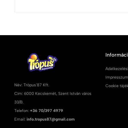
Informác
Adatkezelési
Impresszu
Név: Trópus'87 Kft.
Cookie tájé
Cím: 6000 Kecskemét, Szent István város
33/B.
Telefon:
+36 70/397 4979
Email:
info.tropus87@gmail.com