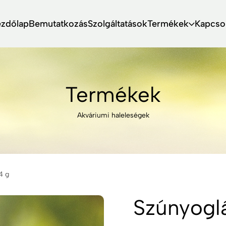
ezdőlap
Bemutatkozás
Szolgáltatások
Termékek
Kapcso
Termékek
Akváriumi haleleségek
4 g
Szúnyoglá