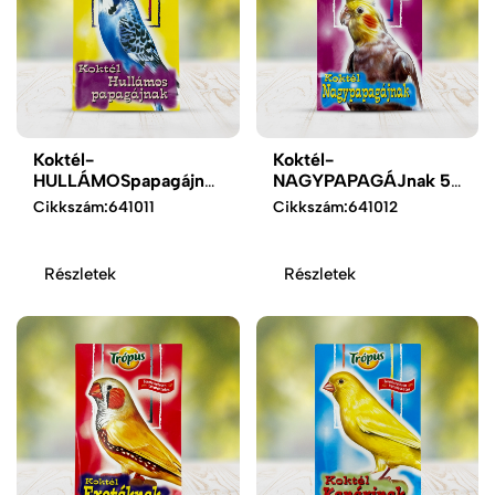
Koktél-
Koktél-
HULLÁMOSpapagájnak
NAGYPAPAGÁJnak 50
50 ml
ml
Cikkszám:
641011
Cikkszám:
641012
Részletek
Részletek