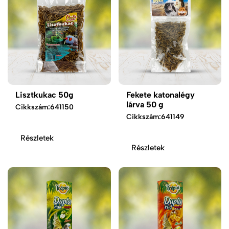
Lisztkukac 50g
Fekete katonalégy
lárva 50 g
Cikkszám:
641150
Cikkszám:
641149
Részletek
Részletek