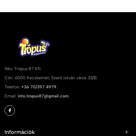
Név: Trópus'87 Kft.
Cím: 6000 Kecskemét, Szent István város 33/B.
Telefon:
+36 70/397 4979
Email:
info.tropus87@gmail.com
Információk