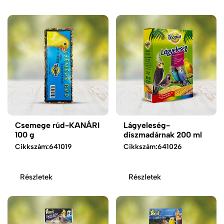
Csemege rúd-KANÁRI
Lágyeleség-
100 g
díszmadárnak 200 ml
Cikkszám:
641019
Cikkszám:
641026
Részletek
Részletek