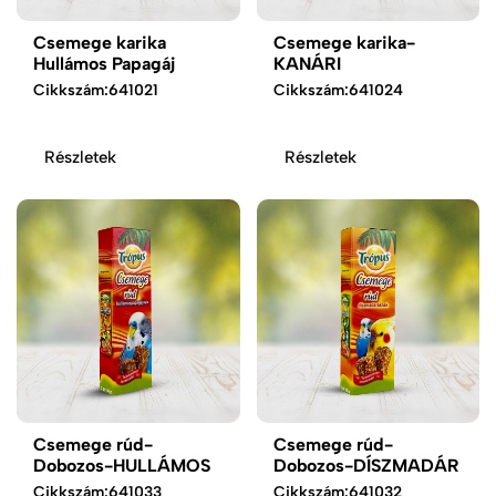
Csemege karika
Csemege karika-
Hullámos Papagáj
KANÁRI
Cikkszám:
641021
Cikkszám:
641024
Részletek
Részletek
Csemege rúd-
Csemege rúd-
Dobozos-HULLÁMOS
Dobozos-DÍSZMADÁR
Cikkszám:
641033
Cikkszám:
641032