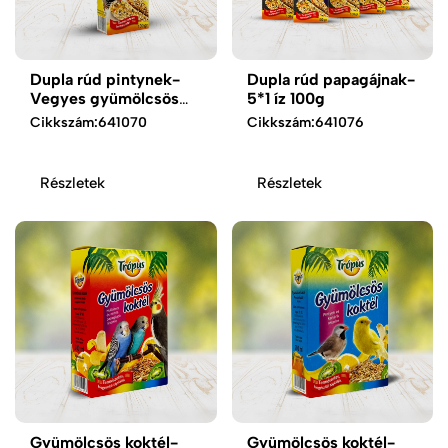
Dupla rúd pintynek-
Dupla rúd papagájnak-
Vegyes gyümölcsös
5*1 íz 100g
100 g
Cikkszám:
641070
Cikkszám:
641076
Részletek
Részletek
Gyümölcsös koktél-
Gyümölcsös koktél-