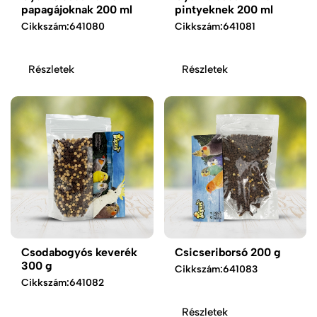
papagájoknak 200 ml
pintyeknek 200 ml
Cikkszám:
641080
Cikkszám:
641081
Részletek
Részletek
Csodabogyós keverék
Csicseriborsó 200 g
300 g
Cikkszám:
641083
Cikkszám:
641082
Részletek