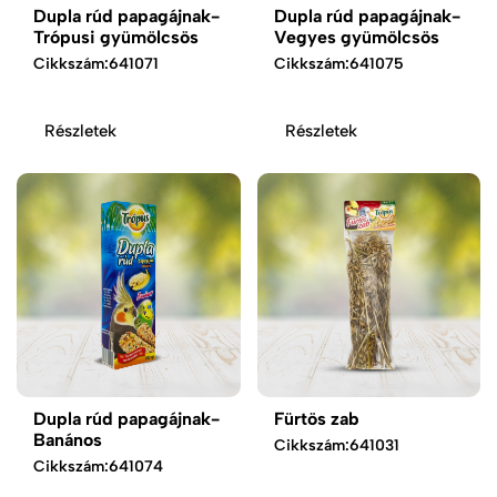
Dupla rúd papagájnak-
Dupla rúd papagájnak-
Trópusi gyümölcsös
Vegyes gyümölcsös
Cikkszám:
641071
Cikkszám:
641075
Részletek
Részletek
Dupla rúd papagájnak-
Fürtös zab
Banános
Cikkszám:
641031
Cikkszám:
641074