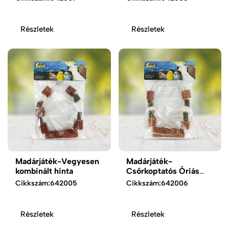
Részletek
Részletek
Madárjáték-Vegyesen
Madárjáték-
kombinált hinta
Csőrkoptatós Óriás
hinta
Cikkszám:
642005
Cikkszám:
642006
Részletek
Részletek