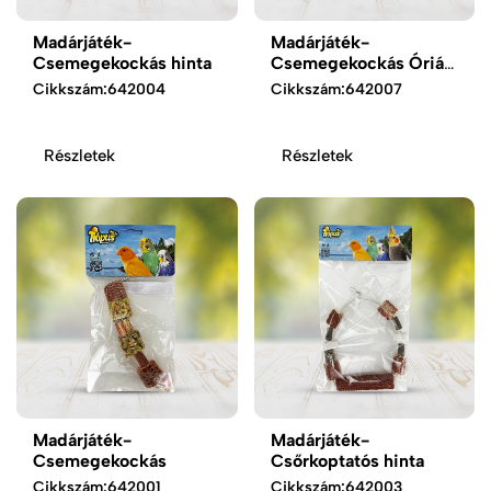
Madárjáték-
Madárjáték-
Csemegekockás hinta
Csemegekockás Óriás
hinta
Cikkszám:
642004
Cikkszám:
642007
Részletek
Részletek
Madárjáték-
Madárjáték-
Csemegekockás
Csőrkoptatós hinta
Cikkszám:
642001
Cikkszám:
642003