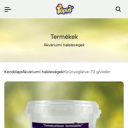
Termékek
Akváriumi haleleségek
Kezdőlap
Akváriumi haleleségek
Szúnyoglárva-70 g/vödör