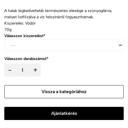
A halak legkedveltebb természetes elesége a szúnyoglárva,
melyet liofilizálva a víz felszínéről fogyaszthatnak.
Kiszerelés: Vödör
70g
Válasszon kiszerelést*
Válasszon darabszámot*
-
+
Vissza a kategóriához
Ajánlatkérés