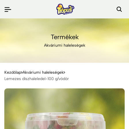
Termékek
Akváriumi haleleségek
Kezdőlap
Akváriumi haleleségek
Lemezes díszhaleledel-100 g/vödör