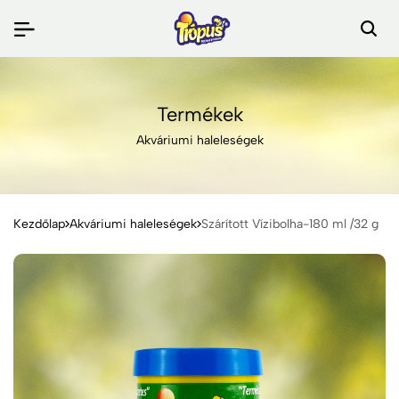
Termékek
Akváriumi haleleségek
Kezdőlap
Akváriumi haleleségek
Szárított Vízibolha-180 ml /32 g