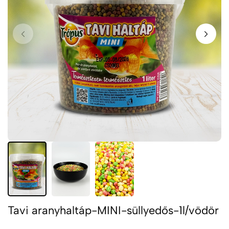
Tavi aranyhaltáp-MINI-süllyedős-1l/vödör