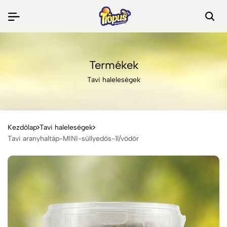
Termékek
Tavi haleleségek
Kezdőlap
Tavi haleleségek
Tavi aranyhaltáp-MINI-süllyedős-1l/vödör