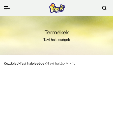
Termékek
Tavi haleleségek
Kezdőlap
Tavi haleleségek
Tavi haltáp Mix 1L