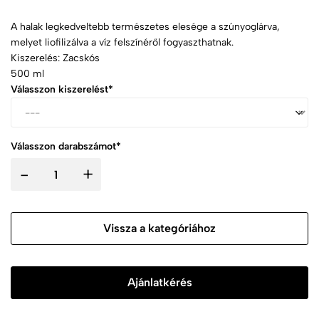
A halak legkedveltebb természetes elesége a szúnyoglárva,
melyet liofilizálva a víz felszínéről fogyaszthatnak.
Kiszerelés: Zacskós
500 ml
Válasszon kiszerelést*
Válasszon darabszámot*
-
+
Vissza a kategóriához
Ajánlatkérés