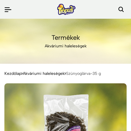
Termékek
Akváriumi haleleségek
Kezdőlap
Akváriumi haleleségek
Szúnyoglárva-35 g