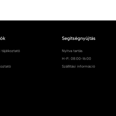
iók
Segítségnyújtás
 tájékoztató
Nyitva tartás
m
H-P.: 08:00-16:00
koztató
Szállítási információ