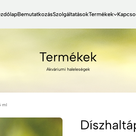
ezdőlap
Bemutatkozás
Szolgáltatások
Termékek
Kapcso
Termékek
Akváriumi haleleségek
5 ml
Díszhalt