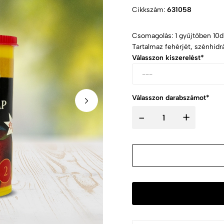
Cikkszám:
631058
Csomagolás: 1 gyűjtőben 10d
Tartalmaz fehérjét, szénhidr
Válasszon kiszerelést*
Válasszon darabszámot*
-
+