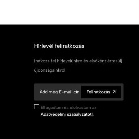
Hírlevél feliratkozás
Iratkozz fel hírlevelünkre és elsőként értesülj
újdonságainkról
Feliratkozás
Elfogadtam és elolvastam az
Adatvédelmi szabályzatot!
.