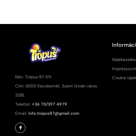
Informác
Adatkezelési
Impresszu
Név: Trópus'87 Kft.
Cookie tájé
Cím: 6000 Kecskemét, Szent István város
33/B.
Telefon:
+36 70/397 4979
Email:
info.tropus87@gmail.com