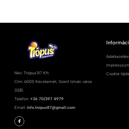
Informác
Adatkezelési
Impresszu
Név: Trópus'87 Kft.
Cookie tájé
Cím: 6000 Kecskemét, Szent István város
33/B.
Telefon:
+36 70/397 4979
Email:
info.tropus87@gmail.com