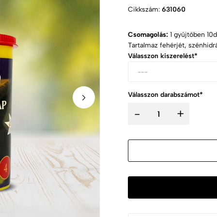
Cikkszám:
631060
Csomagolás:
1 gyűjtőben 10d
Tartalmaz fehérjét, szénhidr
Válasszon kiszerelést*
Válasszon darabszámot*
-
+