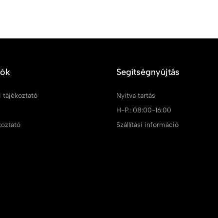
iók
Segítségnyújtás
 tájékoztató
Nyitva tartás
m
H-P.: 08:00-16:00
koztató
Szállítási információ