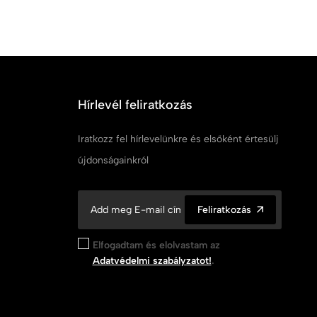
Hírlevél feliratkozás
Iratkozz fel hírlevelünkre és elsőként értesülj
újdonságainkról
Feliratkozás
Elfogadtam és elolvastam az
Adatvédelmi szabályzatot!
.