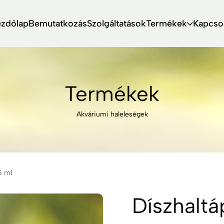
ezdőlap
Bemutatkozás
Szolgáltatások
Termékek
Kapcso
Termékek
Akváriumi haleleségek
5 ml
Díszhalt