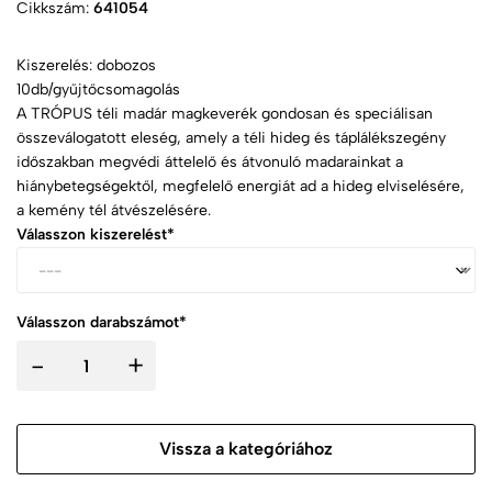
Cikkszám:
641054
Kiszerelés: dobozos
10db/gyűjtőcsomagolás
A TRÓPUS téli madár magkeverék gondosan és speciálisan
összeválogatott eleség, amely a téli hideg és táplálékszegény
időszakban megvédi áttelelő és átvonuló madarainkat a
hiánybetegségektől, megfelelő energiát ad a hideg elviselésére,
a kemény tél átvészelésére.
Válasszon kiszerelést*
Válasszon darabszámot*
-
+
Vissza a kategóriához