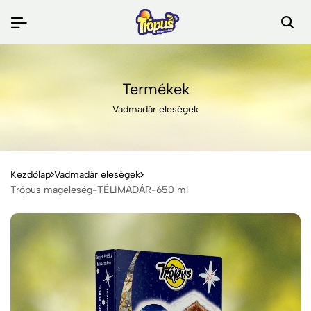
Termékek
Vadmadár eleségek
Kezdőlap
Vadmadár eleségek
Trópus mageleség-TÉLIMADÁR-650 ml