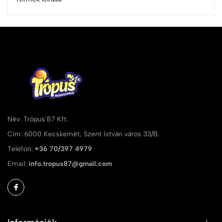
Név: Trópus'87 Kft.
Cím: 6000 Kecskemét, Szent István város 33/B.
Telefon:
+36 70/397 4979
Email:
info.tropus87@gmail.com