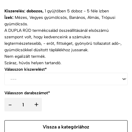
Kiszerelés: dobozos,
1 gyűjtőben 5 doboz - 5 féle ízben
Ízek:
Mézes, Vegyes gyümölcsös, Banános, Almás, Trópusi
gyümölcsös.
A DUPLA RÚD termékcsalád összeállításánál elsőszámú
szempont volt, hogy kedvenceink a számukra
legtermészetesebb, - erőt, fittséget, gyönyörű tollazatot adó-,
gyümölcsökkel dúsított táplálékhoz jussanak.
Nem egalizált termék.
Száraz, hűvös helyen tartandó.
Válasszon kiszerelést*
Válasszon darabszámot*
-
+
Vissza a kategóriához