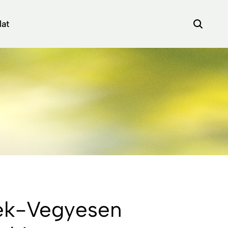
lat
ék-Vegyesen