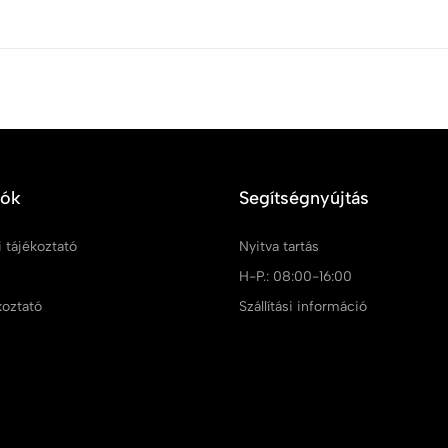
iók
Segítségnyújtás
 tájékoztató
Nyitva tartás
m
H-P.: 08:00-16:00
koztató
Szállítási információ