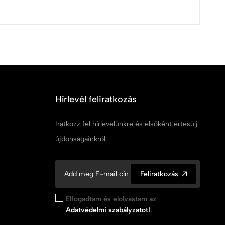
Hírlevél feliratkozás
Iratkozz fel hírlevelünkre és elsőként értesülj
újdonságainkról
Feliratkozás
Elfogadtam és elolvastam az
Adatvédelmi szabályzatot!
.