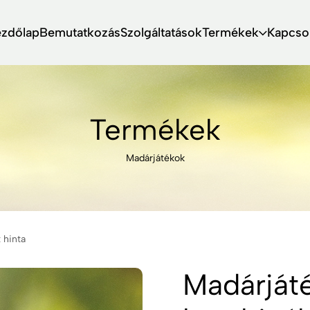
ezdőlap
Bemutatkozás
Szolgáltatások
Termékek
Kapcso
Termékek
Madárjátékok
 hinta
Madárját