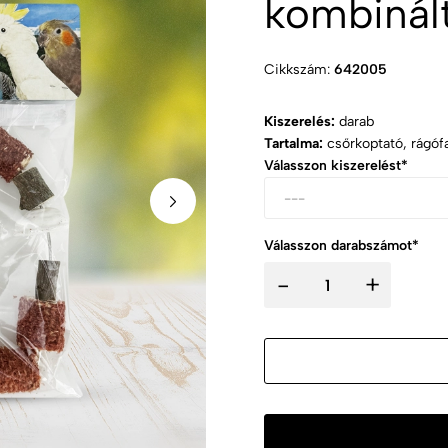
kombinált
Cikkszám:
642005
Kiszerelés:
darab
Tartalma:
csőrkoptató, rágóf
Válasszon kiszerelést*
Válasszon darabszámot*
-
+