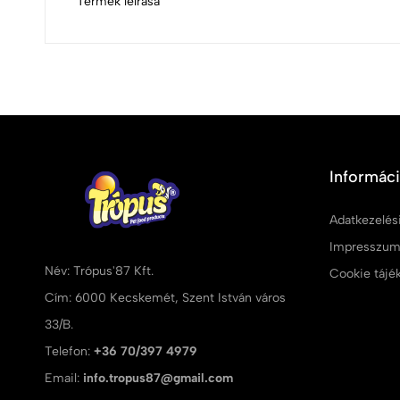
Termék leírása
Informác
Adatkezelési
Impresszu
Név: Trópus'87 Kft.
Cookie tájé
Cím: 6000 Kecskemét, Szent István város
33/B.
Telefon:
+36 70/397 4979
Email:
info.tropus87@gmail.com