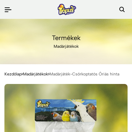
Termékek
Madárjátékok
Kezdőlap
Madárjátékok
Madárjáték-Csőrkoptatós Óriás hinta