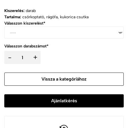
Kiszerelés:
darab
Tartalma:
csőrkoptató, rágófa, kukorica csutka
Válasszon kiszerelést*
Válasszon darabszámot*
-
+
Vissza a kategóriához
Ajánlatkérés