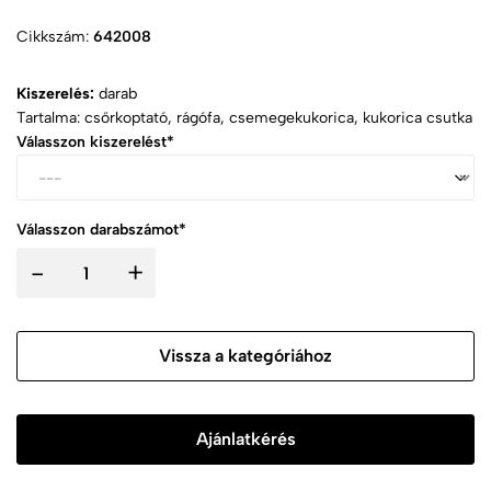
Cikkszám:
642008
Kiszerelés:
darab
Tartalma: csőrkoptató, rágófa, csemegekukorica, kukorica csutka
Válasszon kiszerelést*
Válasszon darabszámot*
-
+
Vissza a kategóriához
Ajánlatkérés