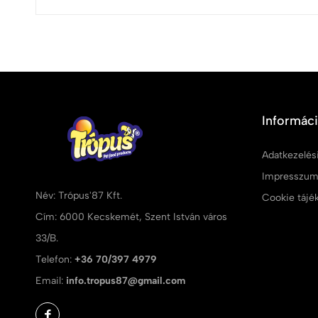
Informác
Adatkezelési
Impresszu
Név: Trópus'87 Kft.
Cookie tájé
Cím: 6000 Kecskemét, Szent István város
33/B.
Telefon:
+36 70/397 4979
Email:
info.tropus87@gmail.com