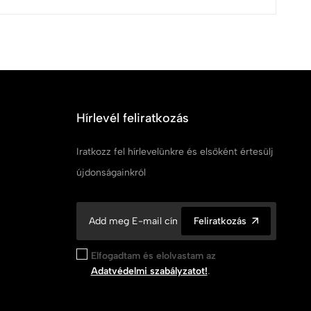
Hírlevél feliratkozás
Iratkozz fel hírlevelünkre és elsőként értesülj
újdonságainkról
Feliratkozás
Elfogadtam és elolvastam az
Adatvédelmi szabályzatot!
.