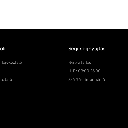
iók
Segítségnyújtás
 tájékoztató
Nyitva tartás
m
H-P.: 08:00-16:00
koztató
Szállítási információ