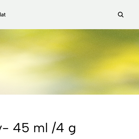
lat
- 45 ml /4 g