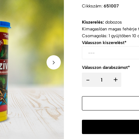
Cikkszám:
651007
Kiszerelés:
dobozos
Kimagaslóan magas fehérje t
Csomagolás: 1 gyűjtőben 10 
Válasszon kiszerelést*
Válasszon darabszámot*
-
+