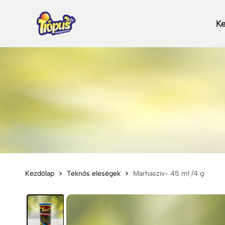
K
Kezdőlap
Teknős eleségek
Marhaszív- 45 ml /4 g