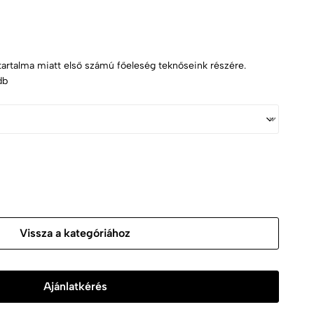
artalma miatt első számú főeleség teknőseink részére.
db
Vissza a kategóriához
Ajánlatkérés